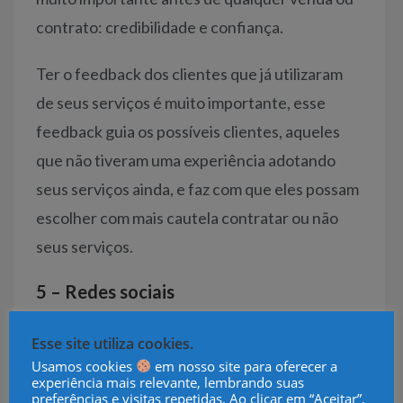
contrato: credibilidade e confiança.
Ter o feedback dos clientes que já utilizaram
de seus serviços é muito importante, esse
feedback guia os possíveis clientes, aqueles
que não tiveram uma experiência adotando
seus serviços ainda, e faz com que eles possam
escolher com mais cautela contratar ou não
seus serviços.
5 – Redes sociais
As redes sociais são cada vez mais usadas hoje
Esse site utiliza cookies.
em dia. Isso é inegável. Porém, o que muitos
Usamos cookies
em nosso site para oferecer a
experiência mais relevante, lembrando suas
não sabem ou não se atentam, é que essas
preferências e visitas repetidas. Ao clicar em “Aceitar”,