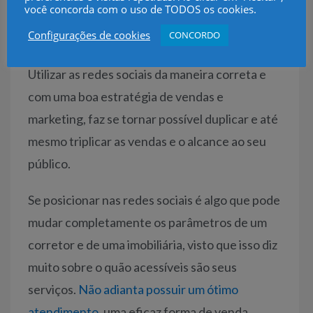
você concorda com o uso de TODOS os cookies.
redes sociais podem ser um dos pilares das
Configurações de cookies
CONCORDO
vendas, e do acesso ao público alvo.
Utilizar as redes sociais da maneira correta e
com uma boa estratégia de vendas e
marketing, faz se tornar possível duplicar e até
mesmo triplicar as vendas e o alcance ao seu
público.
Se posicionar nas redes sociais é algo que pode
mudar completamente os parâmetros de um
corretor e de uma imobiliária, visto que isso diz
muito sobre o quão acessíveis são seus
serviços.
Não adianta possuir um ótimo
atendimento
, uma eficaz forma de venda,