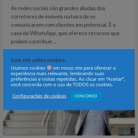
As redes sociais são grandes aliadas dos
corretores de imóveis na hora de se
comunicarem com clientes em potencial. É o
caso do WhatsApp, que oferece recursos que
podem contribuir...
CONTINUE LENDO →
Esse site utiliza cookies.
Usamos cookies
em nosso site para oferecer a
experiência mais relevante, lembrando suas
preferências e visitas repetidas. Ao clicar em “Aceitar”,
você concorda com o uso de TODOS os cookies.
Configurações de cookies
CONCORDO