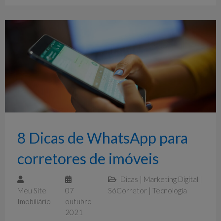
8 Dicas de WhatsApp para
corretores de imóveis
Dicas
|
Marketing Digital
|
Meu Site
07
SóCorretor
|
Tecnologia
Imobiliário
outubro
2021