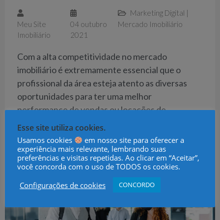
Marketing Digital
|
Meu Site
04 outubro
Mercado Imobiliário
Imobiliário
2021
Com a alta competitividade no mercado
imobiliário é extremamente essencial que o
profissional da área esteja atento as diversas
oportunidades para ter uma melhor
performance de vendas ou locações de...
Esse site utiliza cookies.
CONTINUE LENDO →
Usamos cookies
em nosso site para oferecer a
experiência mais relevante, lembrando suas
preferências e visitas repetidas. Ao clicar em “Aceitar”,
você concorda com o uso de TODOS os cookies.
Configurações de cookies
CONCORDO