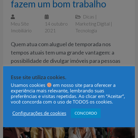
fazem um bom trabalho
Dicas
|
Meu Site
14 outubro
Marketing Digital
|
Imobiliário
2021
Tecnologia
Quem atua com aluguel de temporada nos
tempos atuais tem uma grande vantagem: a
possibilidade de divulgar imóveis para pessoas
de todo o mundo sem grandes barreiras. A
Esse site utiliza cookies.
associação de...
Usamos cookies
em nosso site para oferecer a
experiência mais relevante, lembrando suas
CONTINUE LENDO →
preferências e visitas repetidas. Ao clicar em “Aceitar”,
você concorda com o uso de TODOS os cookies.
Configurações de cookies
CONCORDO