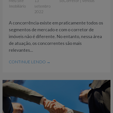
Meu Site
13
SóCorretor
|
Vendas
Imobiliário
setembro
2022
A concorrência existe em praticamente todos os
segmentos de mercado e com o corretor de
imóveis não é diferente. No entanto, nessa área
de atuação, os concorrentes são mais
relevantes...
CONTINUE LENDO →