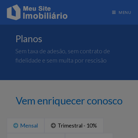
MENU
Planos
Sem taxa de adesão, sem contrato de
fidelidade e sem multa por rescisão
Vem enriquecer conosco
Mensal
Trimestral - 10%