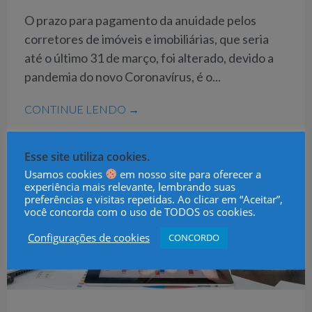
O prazo para pagamento da anuidade pelos
corretores de imóveis e imobiliárias, que seria
até o último 31 de março, foi alterado, devido a
pandemia do novo Coronavírus, é o...
CONTINUE LENDO →
Esse site utiliza cookies.
Usamos cookies
em nosso site para oferecer a
experiência mais relevante, lembrando suas
preferências e visitas repetidas. Ao clicar em “Aceitar”,
você concorda com o uso de TODOS os cookies.
Configurações de cookies
CONCORDO