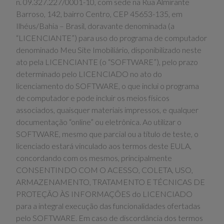
n. 09.327.227/0001-10, com sede na Rua Almirante
Barroso, 142, bairro Centro, CEP 45653-135, em
Ilhéus/Bahia – Brasil, doravante denominada (a
“LICENCIANTE”) para uso do programa de computador
denominado Meu Site Imobiliário, disponibilizado neste
ato pela LICENCIANTE (o “SOFTWARE”), pelo prazo
determinado pelo LICENCIADO no ato do
licenciamento do SOFTWARE, o que inclui o programa
de computador e pode incluir os meios físicos
associados, quaisquer materiais impressos, e qualquer
documentação “online” ou eletrônica. Ao utilizar o
SOFTWARE, mesmo que parcial ou a título de teste, o
licenciado estará vinculado aos termos deste EULA,
concordando com os mesmos, principalmente
CONSENTINDO COM O ACESSO, COLETA, USO,
ARMAZENAMENTO, TRATAMENTO E TÉCNICAS DE
PROTEÇÃO ÀS INFORMAÇÕES do LICENCIADO
para a integral execução das funcionalidades ofertadas
pelo SOFTWARE. Em caso de discordância dos termos